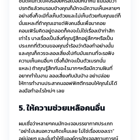
ชนิดคนทั่วไปคงร้องยี้หรือเบือนหน้าหนี แน่นอนว่า
ปรกติแล้วคนรอบข้างคุณก็มักจะมีความเห็นหลายๆ
อย่างซึ่งก็จะมีทั้งเห็นด้วยและไม่เห็นด้วยกับคุณแต่ก็
นั่นแหละที่ถ้าคุณเอาแต่ฟังคนอื่นเพื่อมาคอย
คอนเฟิร์มคิดอยู่ตลอดก็คงจะไม่ใช่เรื่องเข้าท่าสัก
เท่าไร บางเรื่องเป็นสิ่งที่คุณรู้สึกอยู่ลึกๆหรือเป็น
ประเภทที่ตัวตนของคุณร่ำร้องว่าต้องทำอย่างนั้น
และคุณก็ควรจะลองเสี่ยงไปกับมันแทนที่จะรอฟัง
ความเห็นคนอื่นๆ (ซึ่งก็มักจะเป็นตัวเบรกนั่น
แหละ) ถ้าคุณรู้สึกกับอะไรมากๆหรือมีความฝันที่
อยากทำในงาน ลองเสี่ยงกับมันบ้าง อย่าปล่อย
ให้การทำงานประสาคนออฟฟิศตีกรอบให้คุณไม่ได้
ลงมือทำอะไรใหม่ๆ เลย
5. ให้ความช่วยเหลือคนอื่น
ผมเชื่อว่าหลายๆคนมักจะเจอบรรยากาศประเภท
“อย่าไปเสนอความคิดเห็นเลย ไม่ใช่เรื่องของเรา”
อยู่บ่อยๆ และนั่นทำให้ในองค์กรมักเจอสถานการณ์