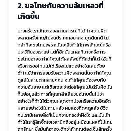
2. ขอโทษกับความล้มเหลวที่
เกิดขึ้น
บางครั้งเรามักจะเจอสถานการณ์ที่ได้ทำความผิด
พลาดครั้งใหญ่ไปจนประเภทอยากจะมุดดินหนี ไม่
กล้าที่จะขอโทษเพราะมันจะยิ่งทำให้ภาพลักษณ์หรือ
ประวัติของเราแย่ แต่ก็อีกนั่นแหละที่บางครั้งการ
ขอโทษอาจจะทำให้คุณได้ผลลัพธ์ที่ดีกว่าก็ได้ (อันที่
จริงการขอโทษไม่ใช่เรื่องแย่แต่อย่างใดเลยด้วย
ซ้ำ) แม้ว่าการยอมรับความผิดพลาดนั้นจะทำให้คุณ
ดูแย่ในสายตาหลายๆคน จะทำให้คุณต้องพบกับ
ความอับอาย แต่เชื่อเถอะว่าต่อให้คุณไม่ได้รับผิดมัน
ก็แย่อยู่แล้ว การที่คุณกล้าเสี่ยงขอโทษนั้นไม่ว่า
อย่างไรก็ทำให้ตัวคุณหลุดจากบ่วงหรือความอึดอัด
หลายอย่างได้ในภายหลัง ผมลองคิดๆดูแล้ว ชีวิต
คนเรามีหลายสิ่งที่เป็นความทรงจำฝังใจ และมันมัก
ทำให้เรารู้สึกจี๊ดใจเวลานึกถึงอยู่เหมือนแผลที่ไม่เคย
ถูกรักษา ซึ่งมันก็อาจจะดีกว่าถ้าคุณต้องเจ็บสักครั้ง