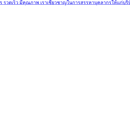
วดเร็ว มีคุณภาพ เราเชี่ยวชาญในการสรรหาบุคลากรให้แก่บริษั