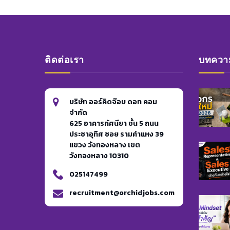
ติดต่อเรา
บทความ
บริษัท ออร์คิดจ๊อบ ดอท คอม
จำกัด
625 อาคารทัศนียา ชั้น 5 ถนน
ประชาอุทิศ ซอย รามคำแหง 39
แขวง วังทองหลาง เขต
วังทองหลาง 10310
025147499
recruitment@orchidjobs.com