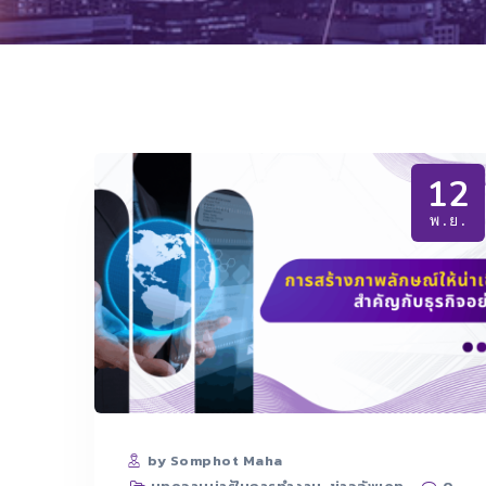
12
พ.ย.
by Somphot Maha