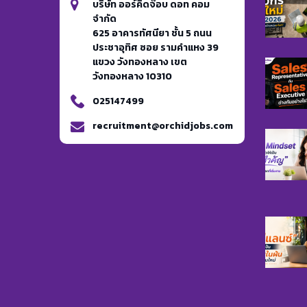
บริษัท ออร์คิดจ๊อบ ดอท คอม
จำกัด
625 อาคารทัศนียา ชั้น 5 ถนน
ประชาอุทิศ ซอย รามคำแหง 39
แขวง วังทองหลาง เขต
วังทองหลาง 10310
025147499
recruitment@orchidjobs.com