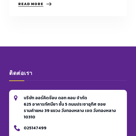
เลือก
READ MORE
หุ้น
ส่วน
หรือPARTNER
อย่างไร
ให้
ประสบ
ความ
สำเร็จ
ติดต่อเรา
บริษัท ออร์คิดจ๊อบ ดอท คอม จำกัด
625 อาคารทัศนียา ชั้น 5 ถนนประชาอุทิศ ซอย
รามคำแหง 39 แขวง วังทองหลาง เขต วังทองหลาง
10310
025147499