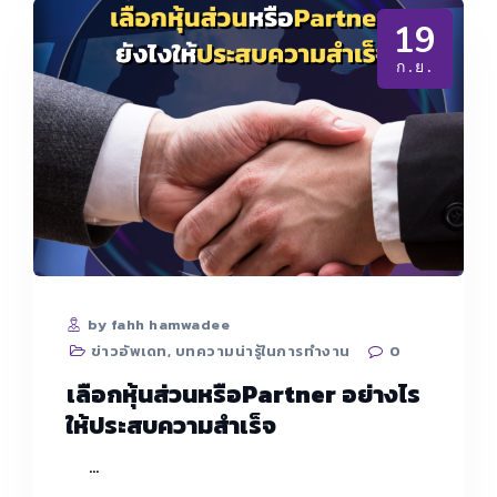
ข้อดี
19
ข้อ
เสีย
ก.ย.
อย่างไร
by fahh hamwadee
ข่าวอัพเดท
,
บทความน่ารู้ในการทำงาน
0
เลือกหุ้นส่วนหรือPartner อย่างไร
ให้ประสบความสำเร็จ
…