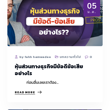
05
ม.ค.
by fahh hamwadee
บทความทั่วไป
0
หุ้นส่วนทางธุรกิจมีข้อดีข้อเสีย
อย่างไร
ก่อนอื่นเลยเราต้อง…
หุ้น
READ MORE
ส่วน
ทาง
ธุรกิจ
มี