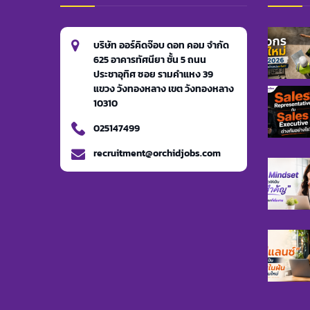
บริษัท ออร์คิดจ๊อบ ดอท คอม จำกัด
625 อาคารทัศนียา ชั้น 5 ถนน
ประชาอุทิศ ซอย รามคำแหง 39
แขวง วังทองหลาง เขต วังทองหลาง
10310
025147499
recruitment@orchidjobs.com