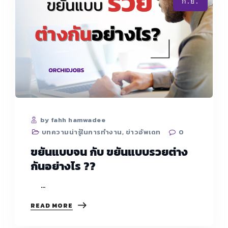
ก.ย.
มี
วินัย
by fahh hamwadee
บทความน่ารู้ในการทำงาน
,
ข่าวอัพเดท
0
ขยันแบบจน กับ ขยันแบบรวยต่าง
กันอย่างไร ??
…
ขยัน
READ MORE
แบบ
จน