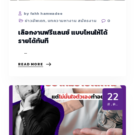
by fahh hamwadee
ข่าวอัพเดท
,
บทความหางาน สมัครงาน
0
เลือกงานฟรีแลนซ์ แบบไหนให้ได้
รายได้ทันที
…
เลือก
READ MORE
งาน
ฟรี
แลน
ซ์
แบบ
22
ไหน
ให้
ส.ค.
ได้
ราย
ได้
ทันที