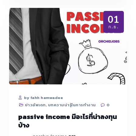
กับ
ขยัน
แบบ
01
รวย
ต่าง
ก.ย.
กัน
อย่างไร
??
by fahh hamwadee
ข่าวอัพเดท
,
บทความน่ารู้ในการทำงาน
0
passive income มีอะไรที่น่าลงทุน
บ้าง