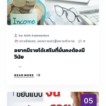
by fahh hamwadee
ข่าวอัพเดท
,
บทความน่ารู้ในการทำงาน
0
อยากมีรายได้เสริมที่มั่นคงต้องมี
วินัย
…
อยาก
READ MORE
มี
ราย
ได้
เสริม
ที่
05
มั่นคง
ต้อง