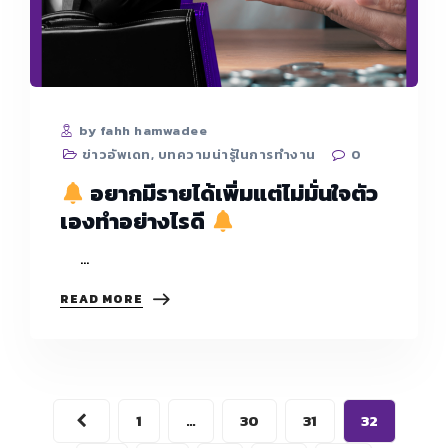
by fahh hamwadee
ข่าวอัพเดท
,
บทความน่ารู้ในการทำงาน
0
อยากมีรายได้เพิ่มแต่ไม่มั่นใจตัว
เองทำอย่างไรดี
…
READ MORE
อยาก
มี
ราย
ได้
เพิ่ม
แต่
1
…
30
31
32
ไม่
มั่นใจ