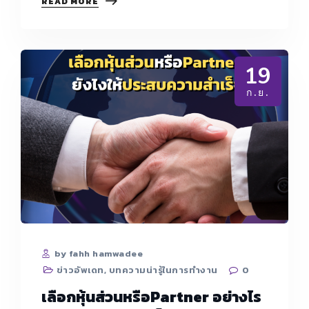
จะ
READ MORE
ขยาย
ธุรกิจ
ต้องหา
แหล่ง
เงิน
19
ทุน
ผ่าน
ก.ย.
ช่อง
ทาง
ใด
บ้าง
by fahh hamwadee
ข่าวอัพเดท
,
บทความน่ารู้ในการทำงาน
0
เลือกหุ้นส่วนหรือPartner อย่างไร