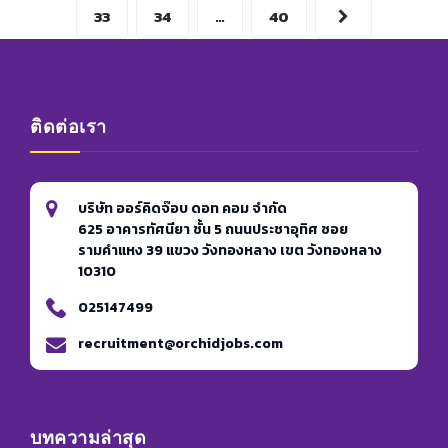
ตัว
33
34
…
40
เอง
ทำ
อย่างไร
ดี
ติดต่อเรา
บริษัท ออร์คิดจ๊อบ ดอท คอม จำกัด
625 อาคารทัศนียา ชั้น 5 ถนนประชาอุทิศ ซอย
รามคำแหง 39 แขวง วังทองหลาง เขต วังทองหลาง
10310
025147499
recruitment@orchidjobs.com
บทความล่าสุด