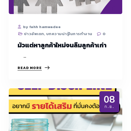
by fahh hamwadee
ข่าวอัพเดท
,
บทความน่ารู้ในการทำงาน
0
มัวแต่หาลูกค้าใหม่จนลืมลูกค้าเก่า
…
มัว
READ MORE
แต่
หา
ลูกค้า
ใหม่
จน
08
ลืม
ลูกค้า
ก.ย.
เก่า