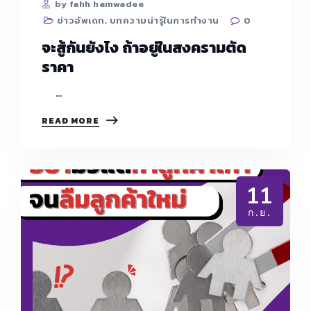
by fahh hamwadee
ข่าวอัพเดท
,
บทความน่ารู้ในการทำงาน
0
จะสู้กันยังไง ถ้าอยู่ในสงครามตัด
ราคา
…
จะ
READ MORE
สู้
กัน
ยัง
ไง
ถ้า
11
อยู่
ใน
ก.ย.
สงคราม
ตัด
ราคา