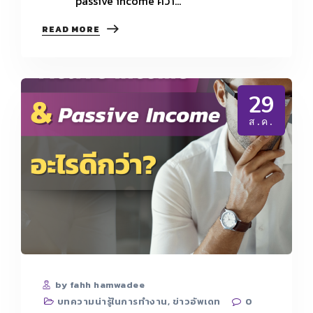
passive income ควา…
PASSIVE
READ MORE
INCOME
มี
อะไร
ที่
น่า
29
ลงทุน
บ้าง
ส.ค.
by fahh hamwadee
บทความน่ารู้ในการทำงาน
,
ข่าวอัพเดท
0