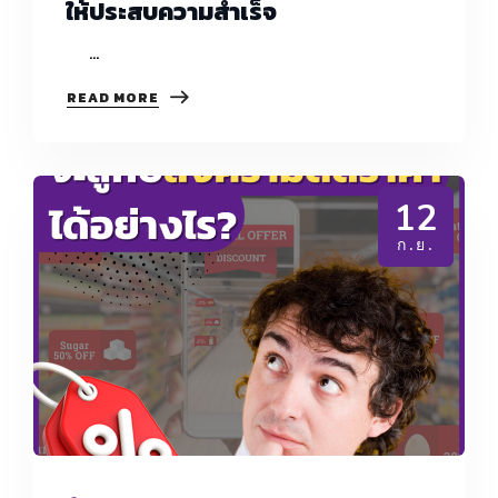
ให้ประสบความสำเร็จ
…
เลือก
READ MORE
หุ้น
ส่วน
หรือPARTNER
อย่างไร
ให้
12
ประสบ
ความ
ก.ย.
สำเร็จ