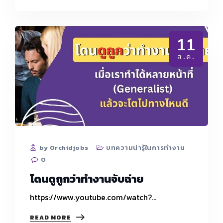
ทำงาน
อยาก
ลา
ออก
11
ทันที
อยู่
ส.ค.
ไม่
ถึง
เดือน
หาก
เจอ
เรื่อง
แบบ
นี้
by Orchidjobs
บทความน่ารู้ในการทำงาน
0
โดนดูถูกว่าทำงานจับฉ่าย
https://www.youtube.com/watch?…
โดน
READ MORE