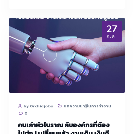
ดูถูก
ว่า
ทำงาน
จับฉ่าย
27
ก.ค.
by Orchidjobs
บทความน่ารู้ในการทำงาน
0
คนเก่าหัวโบราณ กับองค์กรที่ต้อง
ไปต่อ | เปลี่ยนแล้ว งานเดิน เงินดี