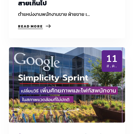
สายเกินไป
ตำแหน่งงานพนักงานขาย ฝ่ายขาย เ…
9
READ MORE
สิ่ง
ที่
พนักงาน
ขาย
ควร
11
เลิก
ก่อน
ส.ค.
สาย
เกิน
ไป