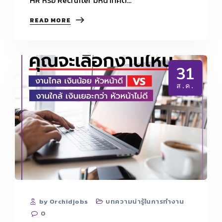
HR
READ MORE
รับ
จ้าง
เขียน
เร
ซู
31
เม่
ผิด
ส.ค.
จรรยา
บรรณ
หรือ
ไม่
by Orchidjobs
บทความน่ารู้ในการทำงาน
0