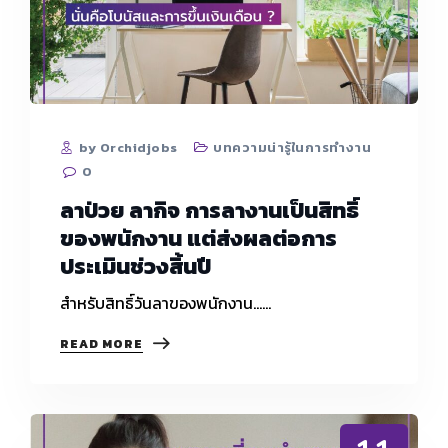
สภาพ
แวดล้อม
ที่
ไม่
ปกติ
by Orchidjobs
บทความน่ารู้ในการทำงาน
0
ลาป่วย ลากิจ การลางานเป็นสิทธิ์
ของพนักงาน แต่ส่งผลต่อการ
ประเมินช่วงสิ้นปี
สำหรับสิทธิ์วันลาของพนักงาน...…
ลา
READ MORE
ป่วย
ลา
กิจ
การ
ลา