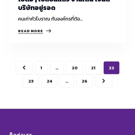
บริษัทอยู่รอด
คนเก่าหัวโบราณ กับองค์กรที่ต้อ…
คน
READ MORE
เก่า
หัว
โบราณ
กับ
องค์กร
ที่
1
…
20
21
22
ต้อง
ไป
ต่อ
23
24
…
26
|
เปลี่ยน
แล้ว
งาน
เดิน
เงิน
ดี
บริษัท
อยู่
รอด