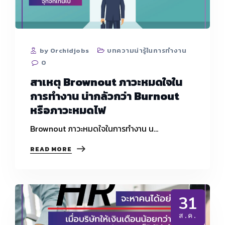
งาน
ใกล้
บ้าน
เงิน
เดือน
เยอะ
by Orchidjobs
บทความน่ารู้ในการทำงาน
กว่า
0
แต่
หัวหน้า
สาเหตุ Brownout ภาวะหมดใจใน
ไม่
การทำงาน น่ากลัวกว่า Burnout
โอ
เค
หรือภาวะหมดไฟ
เลย
Brownout ภาวะหมดใจในการทำงาน น…
สาเหตุ
READ MORE
BROWNOUT
ภาวะ
หมด
ใจ
ใน
31
การ
ทำงาน
ส.ค.
น่า