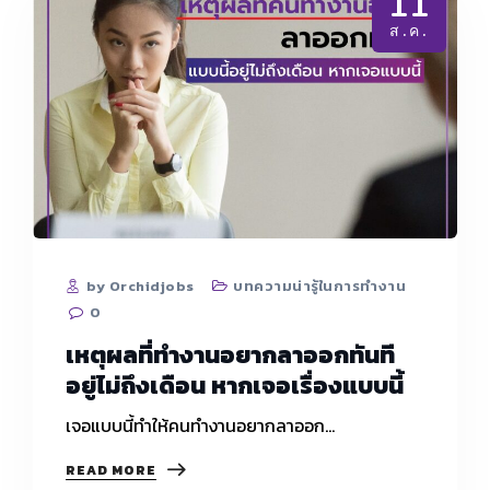
11
งาน
เป็น
ส.ค.
สิทธิ์
ของ
พนักงาน
แต่
ส่ง
ผล
ต่อ
การ
ประเมิน
ช่วง
สิ้น
ปี
by Orchidjobs
บทความน่ารู้ในการทำงาน
0
เหตุผลที่ทำงานอยากลาออกทันที
อยู่ไม่ถึงเดือน หากเจอเรื่องแบบนี้
เจอแบบนี้ทำให้คนทำงานอยากลาออก…
เหตุผล
READ MORE
ที่