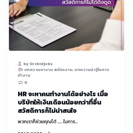
กลัว
กว่า
BURNOUT
หรือ
ภาวะ
หมด
ไฟ
by Orchidjobs
บทความหางาน สมัครงาน
,
บทความน่ารู้ในการ
ทำงาน
0
HR จะหาคนทำงานได้อย่างไร เมื่อ
บริษัทให้เงินเดือนน้อยกว่าที่อื่น
สวัสดิการก็ไม่น่าสนใจ
พวกเราก็ช่วยคุณได้ ..... ในการ…