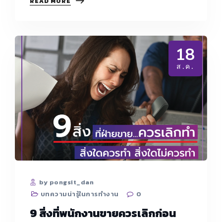
HR
READ MORE
จะ
หา
คน
ทำงาน
ได้
18
อย่างไร
เมื่อ
ส.ค.
บริษัท
ให้
เงิน
เดือน
น้อย
กว่า
ที่
อื่น
สวัสดิการ
ก็
ไม่
น่า
สนใจ
by pongsit_dan
บทความน่ารู้ในการทำงาน
0
9 สิ่งที่พนักงานขายควรเลิกก่อน