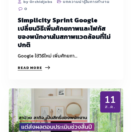
by Orchidjobs
บทความน่ารู้ในการทำงาน
0
​Simplicity Sprint Google
เปลี่ยนวิธีเพิ่มศักยภาพและโฟกัส
ของพนักงานในสภาพแวดล้อมที่ไม่
ปกติ
Google ใช้วิธีใหม่ เพิ่มศักยภา…
READ MORE
SIMPLICITY
SPRINT
GOOGLE
เปลี่ยน
วิธี
11
เพิ่ม
ศักยภาพ
ส.ค.
และ
โฟกัส
ของ
พนักงาน
ใน