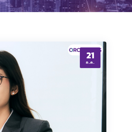
21
ก.ค.