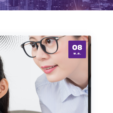
08
พ.ค.