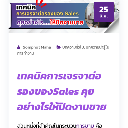
25
มิ.ย.
Somphot Maha
บทความทั่วไป
,
บทความน่ารู้ใน
การทำงาน
เทคนิคการเจรจาต่อ
รองของSales คุย
อย่างไรให้ปิดงานขาย
ส่วนหนึ่งที่สำคัญในกระบวน
การขาย
คือ