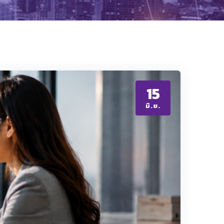
15
มิ.ย.