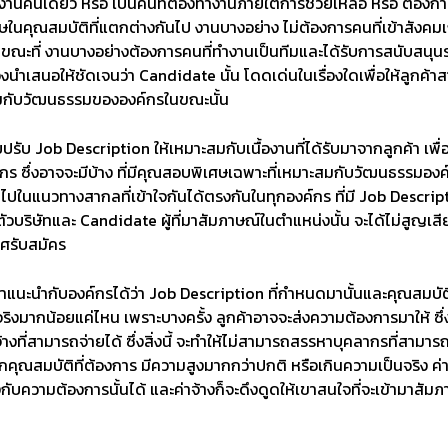
ำงานคนเดียว หรือ เป็นคนที่ต้องทำงานภายใต้การช่วยเหลือ หรือ ต้อ
ษในคุณสมบัติที่แตกต่างกันไป งานบางอย่าง ไม่ต้องการคนที่เข้าสังคมเ
ะที่ งานบางอย่างต้องการคนที่ทำงานเป็นทีมและได้รับการสนับสนุนระดับ
สนอให้ชัดเจนว่า Candidate นั้น โดดเด่นในเรื่องใดเพื่อให้ลูกค้าสาม
ะสมกับวัฒนธรรมขององค์กรในขณะนั้น
รับ Job Description ให้เหมาะสมกับเนื้องานที่ได้รับมาจากลูกค้า เพื
กร ซึ่งอาจจะมีบ้าง ที่มีคุณสอบพิเศษเฉพาะที่เหมาะสมกับวัฒนธรรมอง
ไปในแนวทางสากลที่เข้าใจกันได้ตรงกันในทุกองค์กร ที่มี Job Descripti
 ตัวบริษัทและ Candidate ผู้ที่มาสัมภาษณ์ในตำแหน่งนั้น จะได้ไม่สูญเส
าศรับสมัคร
แนะนำกับองค์กรได้ว่า Job Description ที่กำหนดมานั้นและคุณสมบัติที
ิงมากน้อยแค่ไหน เพราะบางครั้ง ลูกค้าอาจจะส่งความต้องการมาให้ ซ
่าจ้างที่สามารถจ่ายได้ ซึ่งสิ่งนี้ จะทำให้ไม่สามารถสรรหาบุคลากรที่
กคุณสมบัติที่ต้องการ มีความสูงมากกว่าปกติ หรือเกินความเป็นจริง ค่าจ้
ความต้องการนั้นได้ และค่าจ้างก็จะดึงดูดให้เขาสนใจที่จะเข้ามาสัมภ