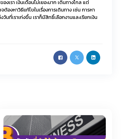
รกของเรา เงินเดือนไม่เยอะมาก เดินทางไกล แต่
าจต้องหาวิธีแก้ไขในเรื่องการเดินทาง เช่น การหา
ันที่เราเก่งขึ้น เราก็มีสิทธิ์เลือกงานและเรียกเงิน