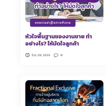
บทความน่ารู้ในการทำงาน
หัวใจพื้นฐานของงานขาย ทำ
อย่างไร? ให้มัดใจลูกค้า
0
มิ.ย. 04, 2024