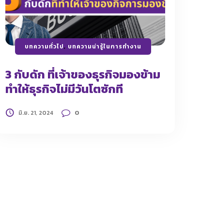
บทความทั่วไป
,
บทความน่ารู้ในการทำงาน
3 กับดัก ที่เจ้าของธุรกิจมองข้าม
ทำให้ธุรกิจไม่มีวันโตซักที
0
มิ.ย. 21, 2024