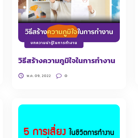
บทความน่ารู้ในการทำงาน
วิธีสร้างความภูมิใจในการทำงาน
0
พ.ค. 09, 2022