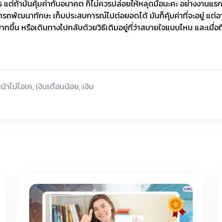
าร แต่ถ้ามันคุ้มค่ากับอนาคต ก็ไม่ควรปล่อยให้หลุดมือนะคะ อย่างงานแ
มารถพัฒนาทักษะ เก็บประสบการณ์ไปต่อยอดได้ มันก็คุ้มค่าที่จะอยู่ แต่อ
มากขึ้น หรือเดินทางไปกลับด้วยวิธีเดิมอยู่ที่ว่าสบายใจแบบไหน และเมื่อถึงว
น้าไม่โอเค
,
เงินเดือนน้อย
,
เงิน