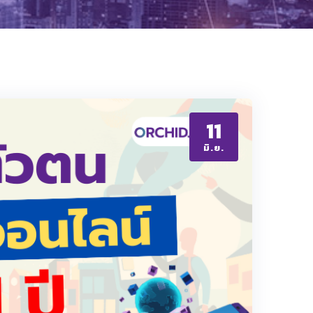
11
มิ.ย.