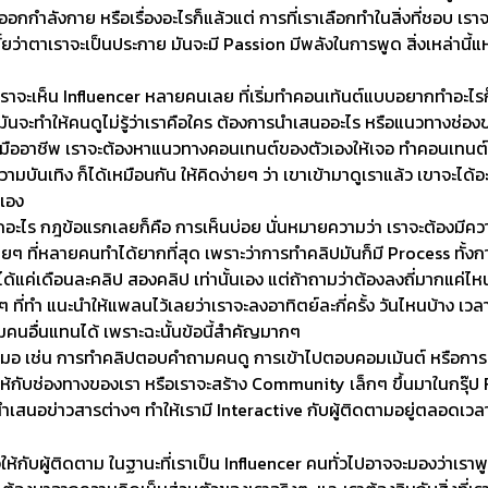
ังกาย หรือเรื่องอะไรก็แล้วแต่ การที่เราเลือกทำในสิ่งที่ชอบ เราจะทำมัน
ั้ยว่าตาเราจะเป็นประกาย มันจะมี Passion มีพลังในการพูด สิ่งเหล่านี้แหล
เราจะเห็น Influencer หลายคนเลย ที่เริ่มทำคอนเท้นต์แบบอยากทำอะไรก็
 มันจะทำให้คนดูไม่รู้ว่าเราคือใคร ต้องการนำเสนออะไร หรือแนวทางช่
er มืออาชีพ เราจะต้องหาแนวทางคอนเทนต์ของตัวเองให้เจอ ทำคอนเทนต์ที่ม
้ความบันเทิง ก็ได้เหมือนกัน ให้คิดง่ายๆ ว่า เขาเข้ามาดูเราแล้ว เขาจ
นเอง
อะไร กฎข้อแรกเลยก็คือ การเห็นบ่อย นั่นหมายความว่า เราจะต้องมีคว
รื่องง่ายๆ ที่หลายคนทำได้ยากที่สุด เพราะว่าการทำคลิปมันก็มี Process ท
ได้แค่เดือนละคลิป สองคลิป เท่านั้นเอง แต่ถ้าถามว่าต้องลงถี่มากแค่ไ
ๆ ที่ทำ แนะนำให้แพลนไว้เลยว่าเราจะลงอาทิตย์ละกี่ครั้ง วันไหนบ้าง เว
ามคนอื่นแทนได้ เพราะฉะนั้นข้อนี้สำคัญมากๆ
เสมอ เช่น การทำคลิปตอบคำถามคนดู การเข้าไปตอบคอมเม้นต์ หรือการท
ดีให้กับช่องทางของเรา หรือเราจะสร้าง Community เล็กๆ ขึ้นมาในกรุ๊ป
ำเสนอข่าวสารต่างๆ ทำให้เรามี Interactive กับผู้ติดตามอยู่ตลอดเวล
ใจให้กับผู้ติดตาม ในฐานะที่เราเป็น Influencer คนทั่วไปอาจจะมองว่าเ