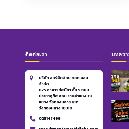
ติดต่อเรา
บทความ
บริษัท ออร์คิดจ๊อบ ดอท คอม
จำกัด
625 อาคารทัศนียา ชั้น 5 ถนน
ประชาอุทิศ ซอย รามคำแหง 39
แขวง วังทองหลาง เขต
วังทองหลาง 10310
025147499
recruitment@orchidjobs.com