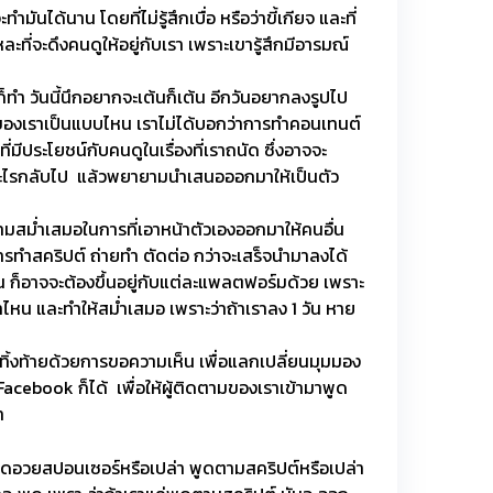
ได้นาน โดยที่ไม่รู้สึกเบื่อ หรือว่าขี้เกียจ และที่
ะที่จะดึงคนดูให้อยู่กับเรา เพราะเขารู้สึกมีอารมณ์
ทำ วันนี้นึกอยากจะเต้นก็เต้น อีกวันอยากลงรูปไป
องของเราเป็นแบบไหน เราไม่ได้บอกว่าการทำคอนเทนต์
ีประโยชน์กับคนดูในเรื่องที่เราถนัด ซึ่งอาจจะ
ะได้อะไรกลับไป แล้วพยายามนำเสนอออกมาให้เป็นตัว
ามสม่ำเสมอในการที่เอาหน้าตัวเองออกมาให้คนอื่น
ั้งการทำสคริปต์ ถ่ายทำ ตัดต่อ กว่าจะเสร็จนำมาลงได้
หน ก็อาจจะต้องขึ้นอยู่กับแต่ละแพลตฟอร์มด้วย เพราะ
ลาไหน และทำให้สม่ำเสมอ เพราะว่าถ้าเราลง 1 วัน หาย
ิ้งท้ายด้วยการขอความเห็น เพื่อแลกเปลี่ยนมุมมอง
 Facebook ก็ได้ เพื่อให้ผู้ติดตามของเราเข้ามาพูด
า
ราพูดอวยสปอนเซอร์หรือเปล่า พูดตามสคริปต์หรือเปล่า