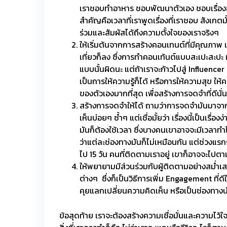
เราชอบทำอาหาร ชอบพัฒนาตัวเอง ชอบเรื่องออกกำล
สำคัญคือเวลาที่เราพูดเรื่องที่เราชอบ สังเกตม
ร่วมและสัมผัสได้ถึงความตั้งใจของเราจริงๆ
ให้เริ่มต้นจากการสร้างคอนเทนต์ที่มีคุณภาพ 
เที่ยวก็ลง ซึ่งการทำคอนเท้นต์แบบสะเปะสะปะ
แบบนั้นผิดนะ แต่ถ้าเราจะก้าวไปสู่ Influenc
เป็นการให้ความรู้ก็ได้ หรือการให้ความสุข ให
ของตัวเองมากที่สุด เพื่อสร้างการจดจำที่ดีนั่
สร้างการจดจำให้ได้ ถามว่าการจดจำมันมาจาก
เห็นบ่อยๆ ซ้ำๆ แต่เชื่อมั้ยว่า เรื่องนี้เป็นเ
มันก็ต้องใช้เวลา ซึ่งบางคนเขาอาจจะมีเวลาทำ
ว่าแต่ละช่องทางมันก็ไม่เหมือนกัน แต่ช่วงแรก
ไป 15 วัน คนที่ติดตามเราอยู่ เขาก็อาจจะไปต
ให้พยายามมีส่วนร่วมกับผู้ติดตามอย่างสม่ำ
ต่างๆ ซึ่งก็เป็นวิธีการเพิ่ม Engagement ที่
คุยแลกเปลี่ยนความคิดเห็น หรือเป็นช่องทางน
ข้อสุดท้าย เราจะต้องสร้างความเชื่อมั่นและความไว้