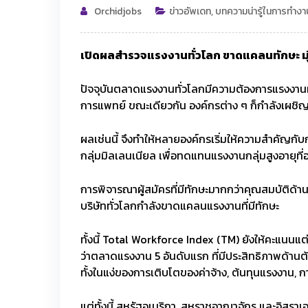
Orchidjobs
ข่าวอัพเดท
,
บทความน่ารู้ในการทำงา
เปิดผลสำรวจแรงงานทั่วโลก ขาดแคลนทักษะ ม
ปัจจุบันตลาดแรงงานทั่วโลกมีความต้องการแรงงานที
การแพทย์ ขณะเดียวกัน องค์กรต่าง ๆ ก็กำลังเผช
ผลเช่นนี้ จึงทำให้หลายองค์กรเริ่มให้ความสำคัญกับ
กลุ่มมิลเลนเนียล เพื่อทดแทนแรงงานกลุ่มสูงอายุ
การพิจารณาผู้สมัครที่มีทักษะมากกว่าคุณสมบัติด้
บริษัททั่วโลกกำลังขาดแคลนแรงงานที่มีทักษะ
ทั้งนี้ Total Workforce Index (TM) ยังให้คะแนน
ว่าตลาดแรงงาน 5 อันดับแรก ที่มีประสิทธิภาพด้านต้นท
ทั้งในแง่ของการเติบโตของค่าจ้าง, ต้นทุนแรงงา
แต่ทั้งนี้ สหรัฐอเมริกา, สหราชอาณาจักร และอิสรา