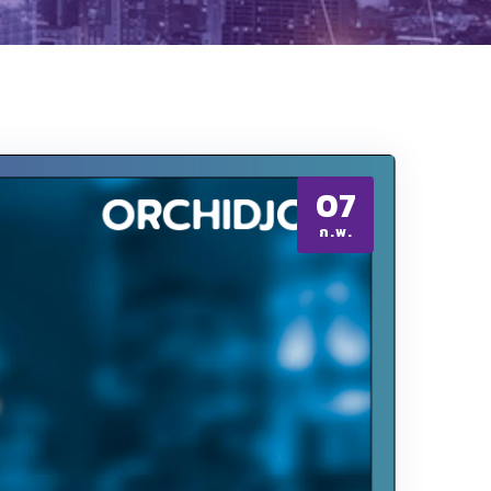
07
ก.พ.