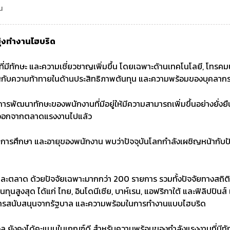
น
ุ่งทำงานไฮบริด
่มีทักษะ และความเชี่ยวชาญเพิ่มขึ้น โดยเฉพาะด้านเทคโนโลยี, โทรค
ิญกับความท้าทายในด้านประสิทธิภาพต้นทุน และความพร้อมของบุคลาก
การพัฒนาทักษะของพนักงานที่มีอยู่ให้มีความสามารถเพิ่มขึ้นอย่างยั่ง
ที่ออกจากตลาดแรงงานไปแล้ว
านการศึกษา และอายุของพนักงาน พบว่าปัจจุบันโลกกำลังเผชิญหน้ากับ
แต่ละตลาด ด้วยปัจจัยเฉพาะมากกว่า 200 รายการ รวมทั้งปัจจัยทางสถิ
ุนสูงสุด ได้แก่ ไทย, อินโดนีเซีย, บาห์เรน, แอฟริกาใต้ และฟิลิปปินส์ 
น, การสนับสนุนจากรัฐบาล และความพร้อมในการทำงานแบบไฮบริด
เอล ยังคงได้คะแนนในเกณฑ์ดี สำหรับความพร้อมของกำลังแรงงานที่มีทักษ