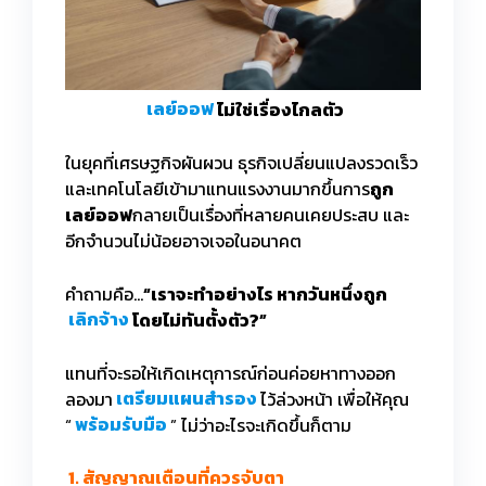
เลย์ออฟ
ไม่ใช่เรื่องไกลตัว
ในยุคที่เศรษฐกิจผันผวน ธุรกิจเปลี่ยนแปลงรวดเร็ว
และเทคโนโลยีเข้ามาแทนแรงงานมากขึ้นการ
ถูก
เลย์ออฟ
กลายเป็นเรื่องที่หลายคนเคยประสบ และ
อีกจำนวนไม่น้อยอาจเจอในอนาคต
คำถามคือ…
“เราจะทำอย่างไร หากวันหนึ่งถูก
เลิกจ้าง
โดยไม่ทันตั้งตัว?”
แทนที่จะรอให้เกิดเหตุการณ์ก่อนค่อยหาทางออก
ลองมา
เตรียมแผนสำรอง
ไว้ล่วงหน้า เพื่อให้คุณ
“
พร้อมรับมือ
” ไม่ว่าอะไรจะเกิดขึ้นก็ตาม
1. สัญญาณเตือนที่ควรจับตา