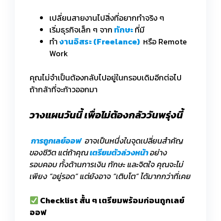
เปลี่ยนสายงานไปสิ่งที่อยากทำจริง ๆ
เริ่มธุรกิจเล็ก ๆ จาก
ทักษะ
ที่มี
ทำ
งานอิสระ (Freelance)
หรือ Remote
Work
คุณไม่จำเป็นต้องกลับไปอยู่ในกรอบเดิมอีกต่อไป
ถ้ากล้าที่จะก้าวออกมา
วางแผนวันนี้ เพื่อไม่ต้องกลัววันพรุ่งนี้
การถูกเลย์ออฟ
อาจเป็นหนึ่งในจุดเปลี่ยนสำคัญ
ของชีวิต แต่ถ้าคุณ
เตรียมตัวล่วงหน้า
อย่าง
รอบคอบ ทั้งด้านการเงิน ทักษะ และจิตใจ คุณจะไม่
เพียง “อยู่รอด” แต่ยังอาจ “เติบโต” ได้มากกว่าที่เคย
Checklist สั้น ๆ เตรียมพร้อมก่อนถูกเลย์
ออฟ