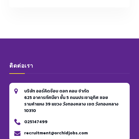
จาก
ลูกค้า
คน
พิเศษ
ติดต่อเรา
บริษัท ออร์คิดจ๊อบ ดอท คอม จำกัด
625 อาคารทัศนียา ชั้น 5 ถนนประชาอุทิศ ซอย
รามคำแหง 39 แขวง วังทองหลาง เขต วังทองหลาง
10310
025147499
recruitment@orchidjobs.com