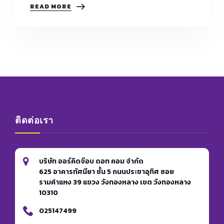
เทคนิค
READ MORE
การ
เขียน
เร
ซู
เม่
ให้
พุ่ง
ทะลุ
ใจ
HR
ติดต่อเรา
บริษัท ออร์คิดจ๊อบ ดอท คอม จำกัด
625 อาคารทัศนียา ชั้น 5 ถนนประชาอุทิศ ซอย
รามคำแหง 39 แขวง วังทองหลาง เขต วังทองหลาง
10310
025147499