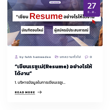
27
ธ.ค.
by fahh hamwadee
บทความทั่วไป
0
“เขียนเรซูเม่(Resume) อย่างไรให้
ได้งาน”
1. บริหารข้อมูลในการเขียนเรซูเ…
“เขียน
READ MORE
เร
ซู
เม่(RESUME)
อย่างไร