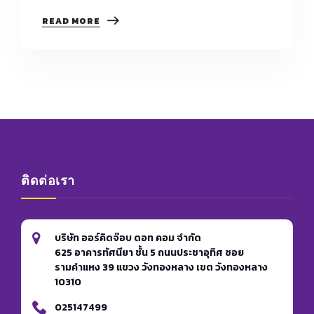
BODY
READ MORE
LANGUAGE
(ภาษา
กาย)
ที่
ผู้
สมัคร
มัก
จะ
พลาด
หรือ
มอง
ข้าม
ติดต่อเรา
ความ
สำคัญ
จุด
นี้
ไป
บริษัท ออร์คิดจ๊อบ ดอท คอม จำกัด
625 อาคารทัศนียา ชั้น 5 ถนนประชาอุทิศ ซอย
รามคำแหง 39 แขวง วังทองหลาง เขต วังทองหลาง
10310
025147499