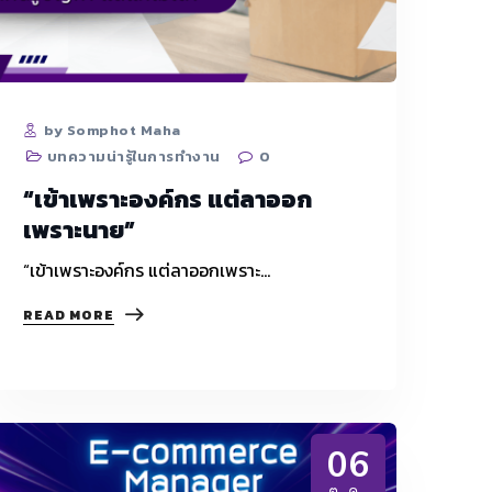
ไม่
กลาย
เป็น
ฝัน
ร้าย!
by Somphot Maha
บทความน่ารู้ในการทำงาน
0
“เข้าเพราะองค์กร แต่ลาออก
เพราะนาย”
“เข้าเพราะองค์กร แต่ลาออกเพราะ…
“เข้า
READ MORE
เพราะ
องค์กร
แต่
ลา
ออก
เพราะ
06
นาย”
ต.ค.