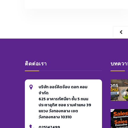
SOFT
SKILL
ที่
จำเป็น
ใน
อนาคต
ติดต่อเรา
บทความ
บริษัท ออร์คิดจ๊อบ ดอท คอม
จำกัด
625 อาคารทัศนียา ชั้น 5 ถนน
ประชาอุทิศ ซอย รามคำแหง 39
แขวง วังทองหลาง เขต
วังทองหลาง 10310
025147499