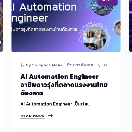
มา
เป็น
นาย
ตัว
เอง
คิด
ถูก
แล้ว
ไหม?
by Somphot Maha
ข่าวอัพเดท
0
AI Automation Engineer
อาชีพดาวรุ่งที่ตลาดแรงงานไทย
ต้องการ
AI Automation Engineer เป็นตำแ…
AI
READ MORE
AUTOMATION
ENGINEER
อาชีพ