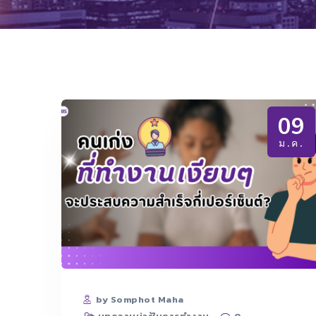
09
ม.ค.
by Somphot Maha