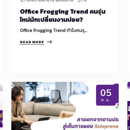
บทความหางาน สมัครงาน
0
Office Frogging Trend คนรุ่น
ใหม่มักเปลี่ยนงานบ่อย?
Office Frogging Trend ทำไมคนรุ…
OFFICE
READ MORE
FROGGING
TREND
คน
รุ่น
ใหม่
มัก
เปลี่ยน
งาน
บ่อย?
05
พ.ย.