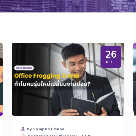
26
พ.ย.
by Somphot Maha