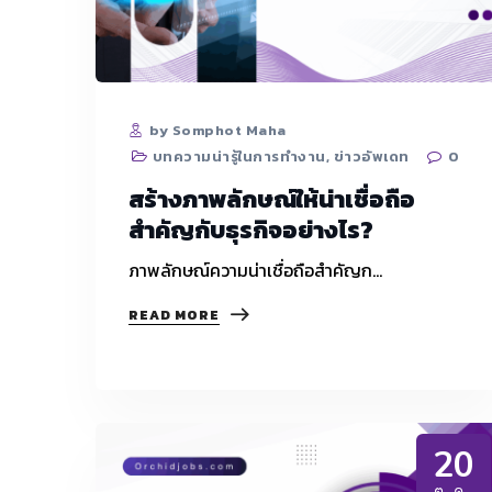
เปอร์เซ็นต์?
by Somphot Maha
บทความน่ารู้ในการทำงาน
,
ข่าวอัพเดท
0
สร้างภาพลักษณ์ให้น่าเชื่อถือ
สำคัญกับธุรกิจอย่างไร?
ภาพลักษณ์ความน่าเชื่อถือสำคัญก…
สร้าง
READ MORE
ภาพ
ลักษณ์
ให้
น่า
เชื่อ
ถือ
20
สำคัญ
กับ
ต.ค.
ธุรกิจ