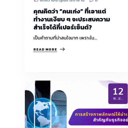
บทความน่ารู้ในการทำงาน
0
คุณคิดว่า “คนเก่ง” ที่เอาแต่
ทำงานเงียบ ๆ จะประสบความ
สำเร็จได้กี่เปอร์เซ็นต์?
เป็นคำถามที่น่าสนใจมาก เพราะใน…
คุณ
READ MORE
คิด
ว่า
“คน
เก่ง”
ที่
เอาแต่
ทำงาน
12
เงียบ
ๆ
พ.ย.
จะ
ประสบ
ความ
สำเร็จ
ได้
กี่