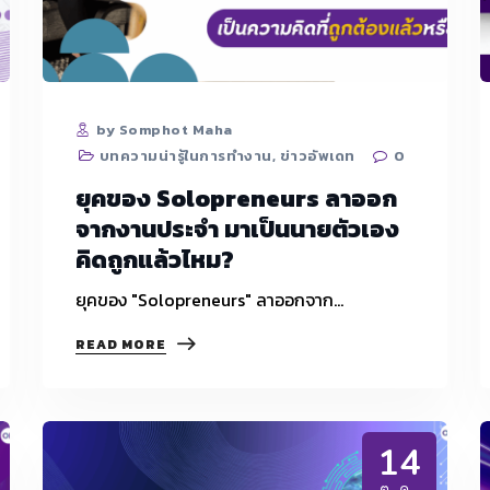
by Somphot Maha
บทความน่ารู้ในการทำงาน
,
ข่าวอัพเดท
0
ยุคของ Solopreneurs ลาออก
จากงานประจำ มาเป็นนายตัวเอง
คิดถูกแล้วไหม?
ยุคของ "Solopreneurs" ลาออกจาก…
ยุค
READ MORE
ของ
SOLOPRENEURS
ลา
ออก
จาก
14
งาน
ประจำ
ต.ค.