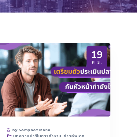
19
พ.ย.
by Somphot Maha
บทความน่ารู้ในการทำงาน
,
ข่าวอัพเดท
,