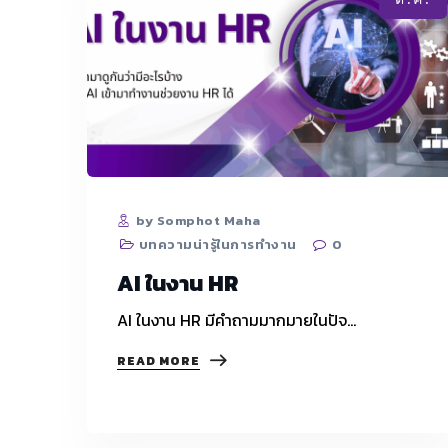
อย่างไร?
by Somphot Maha
บทความน่ารู้ในการทำงาน
0
AI ในงาน HR
AI ในงาน HR มีคำถามมากมายในปัจ…
AI
READ MORE
ใน
งาน
HR