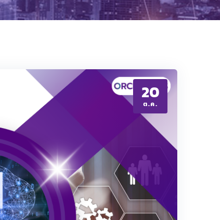
20
ต.ค.