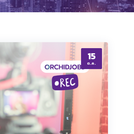
15
ต.ค.