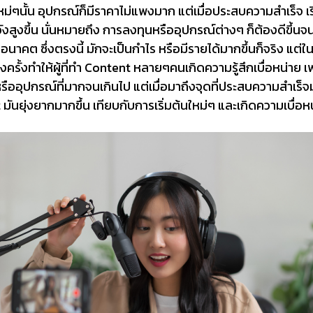
t ใหม่ๆนั้น อุปกรณ์ก็มีราคาไม่แพงมาก แต่เมื่อประสบความสำเร็จ 
งสูงขึ้น นั่นหมายถึง การลงทุนหรืออุปกรณ์ต่างๆ ก็ต้องดีขึ้นจนไ
นาคต ซึ่งตรงนี้ มักจะเป็นกำไร หรือมีรายได้มากขึ้นก็จริง แต่
ครั้งทำให้ผู้ที่ทำ Content หลายๆคนเกิดความรู้สึกเบื่อหน่าย เ
ืออุปกรณ์ที่มากจนเกินไป แต่เมื่อมาถึงจุดที่ประสบความสำเร็จม
t มันยุ่งยากมากขึ้น เทียบกับการเริ่มต้นใหม่ๆ และเกิดความเบื่