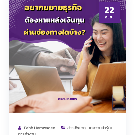
22
ก.ย.
Fahh Hamwadee
ข่าวอัพเดท
,
บทความน่ารู้ใน
การทำงาน