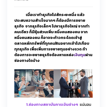
เมื่อเราทำธุรกิจไปสักระยะหนึ่ง แล้ว
ประสบความสำเร็จมากๆ ก็ต้องมีการขยาย
ธุรกิจ จากธุรกิจเล็กๆ ไปหาธุรกิจใหญ่ จากทำ
คนเดียว ก็มีหุ้นส่วนเพิ่ม หนึ่งคนสองคน จาก
หนึ่งคนสองคน ก็อาจจะก้าวกระโดดเข้าสู่
ตลาดหลักทรัพย์ที่ทุกคนฝันอยากเข้าไปเกือบ
ทุกธุรกิจ เพื่อเพิ่มการขยายทุนอย่างรวด ถ้า
ต้องการจะขยายธุรกิจต้องหาแหล่ง
เงินทุน
ผ่าน
ช่องทางใดบ้าง
1.ช่องทางสถาบันการเงินต่างๆ
แน่นอน