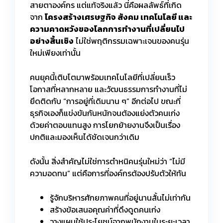
สายตาองค์กร แต่แท้จริงแล้ว นี่คือผลลัพธ์ที่เกิด
จาก
โครงสร้างเศรษฐกิจ สังคม เทคโนโลยี และ
ความคาดหวังของโลกการทำงานที่เปลี่ยนไป
อย่างสิ้นเชิง
ไม่ใช่พฤติกรรมเฉพาะเจนของคนรุ่น
ใหม่เพียงเท่านั้น
คนยุคนี้เติบโตมาพร้อมเทคโนโลยีที่เปลี่ยนเร็ว
โอกาสที่หลากหลาย และวัฒนธรรมการทำงานที่ไม่
ยึดติดกับ “การอยู่ที่เดิมนาน ๆ” อีกต่อไป ขณะที่
ธุรกิจเองก็แข่งขันกันหนักจนต้องแย่งตัวคนเก่ง
ด้วยค่าตอบแทนสูง การโยกย้ายงานจึงเป็นเรื่อง
ปกติและมองเห็นได้ชัดเจนกว่าเดิม
ดังนั้น สิ่งสำคัญไม่ใช่การตำหนิคนรุ่นใหม่ว่า “ไม่มี
ความอดทน” แต่คือการที่องค์กรต้องปรับตัวให้ทัน
รู้จักบริหารศักยภาพคนที่อยู่นานสั้นไม่เท่ากัน
สร้างข้อเสนอคุณค่าที่ดึงดูดคนเก่ง
วางแผนใช้ประโยชน์จากพนักงานในระยะเวลา