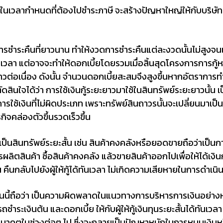
นเวลากำหนดที่ต้องไปชำระภาษี จะสร้างปัญหาใหญ่ให้กับบริษัททันท
าในการชำระคืนที่ยาวนาน ทำให้งวดการชำระคืนแต่ละงวดนั้นไม่สูง
เวลา แต่อาจจะทำให้ดอกเบี้ยโดยรวมเมื่อสิ้นสุดโครงการการกู้
ยาวต่อเนื่อง ดังนั้น จำนวนดอกเบี้ยสะสมจึงสูงขึ้นหากอัตราการ
ตัดสินใจได้ว่า การใช้เงินกู้ระยะยาวมาใช้ในสินทรัพย์ระยะยาวนั้น เ
นการใช้เงินที่ไม่ผิดประเภท เพราะทรัพย์สินถาวรนั้นจะเปลี่ยนมาเป
ิจคล่องตัวขึ้นรวดเร็วขึ้น
ที่เป็นสินทรัพย์ระยะสั้น เช่น สินค้าคงคลังหรือยอดขายถือว่าเป็
ารผลิตสินค้า ซื้อสินค้าคงคลัง แล้วขายสินค้าออกไปเพื่อให้ได้เง
 คืนกลับไปยังผู้ให้กู้ได้ทันเวลา ไม่เกิดความเสียหายในการดำเนิ
อันนี้ถือว่า เป็นความผิดพลาดในแนวทางการบริหารการเงินอย่างหนึ่ง
ถชำระเงินต้น และดอกเบี้ย ให้กับผู้ให้กู้เงินทุนระยะสั้นได้ทันเ
ในอนาคตในช่วงต่อๆ ไป ซึ่งจะกลายเป็นปัญหาหนักในการหมุนเงิน