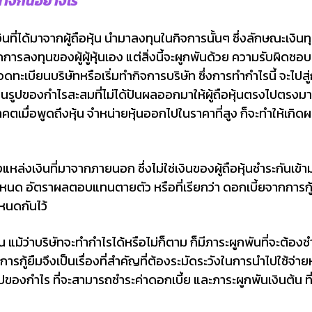
่างกันอย่างไร
เงินที่ได้มาจากผู้ถือหุ้น นำมาลงทุนในกิจการนั้นๆ ซึ่งลักษณะเงินท
ารลงทุนของผู้ผู้หุ้นเอง แต่สิ่งนี้จะผูกพันด้วย ความรับผิดชอบ
ี่จดทะเบียนบริษัทหรือเริ่มทำกิจการบริษัท ซึ่งการทำกำไรนี้ จะไป
ในรูปของกำไรสะสมที่ไม่ได้ปันผลออกมาให้ผู้ถือหุ้นตรงไปตรงม
ในอนาคตเมื่อพูดถึงหุ้น จำหน่ายหุ้นออกไปในราคาที่สูง ก็จะทำให้
งแหล่งเงินที่มาจากภายนอก ซึ่งไม่ใช่เงินของผู้ถือหุ้นชำระกันเ
ะกำหนด อัตราผลตอบแทนตายตัว หรือที่เรียกว่า ดอกเบี้ยจากการกู้
หนดกันไว้
ัน แม้ว่าบริษัทจะทำกำไรได้หรือไม่ก็ตาม ก็มีภาระผูกพันที่จะต้องช
จากการกู้ยืมจึงเป็นเรื่องที่สำคัญที่ต้องระมัดระวังในการนำไปใช
องกำไร ที่จะสามารถชำระค่าดอกเบี้ย และภาระผูกพันเงินต้น ที