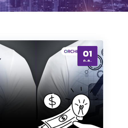
01
ก.ค.