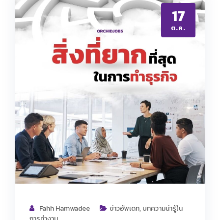
17
ต.ค.
Fahh Hamwadee
ข่าวอัพเดท
,
บทความน่ารู้ใน
การทำงาน