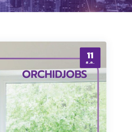
11
ส.ค.