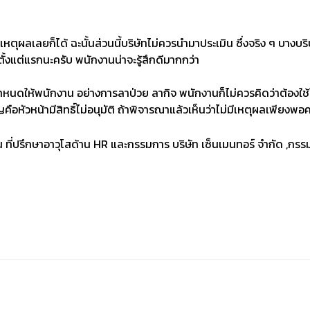
ห้เหตุผลเลยก็ได้ ฉะนั้นส่วนนี้บริษัทไม่ควรนำมาประเมิน ซึ่งจริง ๆ บางบ
์ตั้งแต่แรกนะครับ พนักงานน่าจะรู้สึกดีมากกว่า
ำหนดให้พนักงาน อย่างการลาป่วย ลากิจ พนักงานก็ไม่ควรคิดว่าต้องใช้
อหัวหน้ามีสิทธิ์ไม่อนุมัติ ถ้าพิจารณาแล้วเห็นว่าไม่มีเหตุผลเพียงพอ
น ที่ปรึกษาอาวุโสด้าน HR และกรรมการ บริษัท เซ็นเมนทอร์ จำกัด 